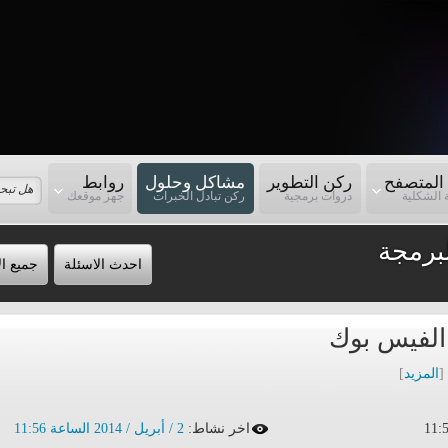
المتصفح
ركن التطوير
مشاكل وحلول
روابط
 الشكلية
دروات برمجية
ركن تبادل الخبرات
جهز موقعك
برمجة
احدث الاسئلة
جميع ال
الفيس بوك
[
المزيد
]
اخر نشاط:
2 / أبريل / 2014 الساعة 11:56