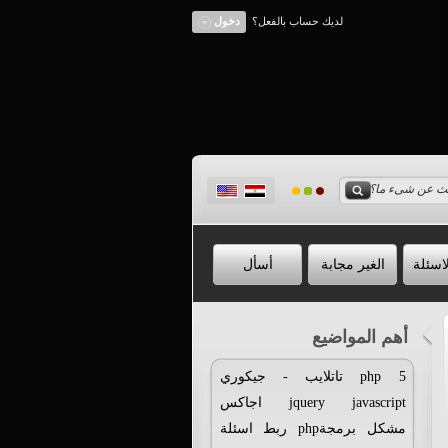
لديك حساب بالفعل؟
دخول
اسئلة
الغير مجابة
أسأل
أهم المواضيع
5
php
تاتلايب
-
جيكوري
javascript
jquery
اجاكس
مشكل
برمجةphp
ربط
اسئلة