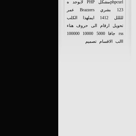
phpcurlمشكل
PHP
لايوجد
ه
123
بشري
Brazzers
عمر
للللل
1412
ايملهذا
الكلب
تحويل
ارقام
الى
حروف
هناء
rss
جافا
5000
10000
100000
االب
الاقسام
تصميم