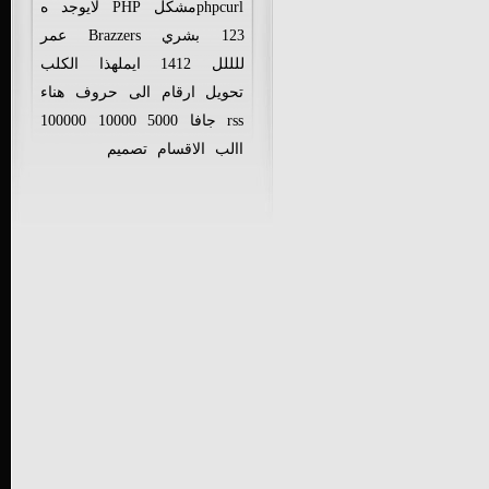
phpcurlمشكل
PHP
لايوجد
ه
123
بشري
Brazzers
عمر
للللل
1412
ايملهذا
الكلب
تحويل
ارقام
الى
حروف
هناء
rss
جافا
5000
10000
100000
االب
الاقسام
تصميم