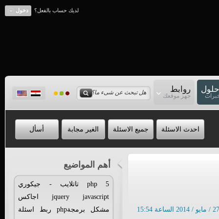
لديك حساب بالفعل؟
دخول
حلول
روابط
خبرات
جهز موقعك
احدث الاسئلة
جميع الاسئلة
الغير مجابة
أسأل
أهم المواضيع
5
php
تاتلايب
-
جيكوري
javascript
jquery
اجاكس
مشكل
برمجةphp
ربط
اسئلة
/ مايو / 2014 الساعة 15:54