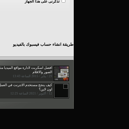
تذكرنى على هذا الجهاز
طريقة انشاء حساب فيسبوك بالفيديو
افضل اسكربت لادارة مواقع الميديا مث
الصور والافلام
29 / يناير / 2015 الساعة 13:43
كيف ينجح مستخدم الانترنت في العمل
اون لاين؟
12 / أكتوبر / 2021 الساعة 12:25