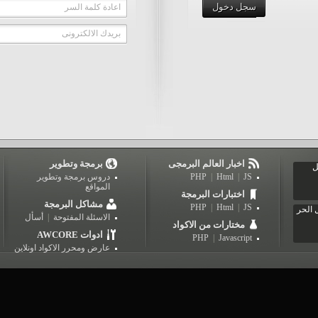
سجل دخول
اعادة كلمة السر
بريدك الالكترونى
اخبار العالم البرمجى
برمجة وتطوير
ل
JS
|
Html
|
PHP
دروس برمجة وتطوير
المواقع
اختبارات البرمجة
مشاكل البرمجة
PHP
|
Html
|
JS
 الحر
الاسئلة المفتوحة
|
أسأل
مختارات من الاكواد
AWCORE ادوات
PHP
|
Javascript
عارض ومحرر الاكواد اونلاين