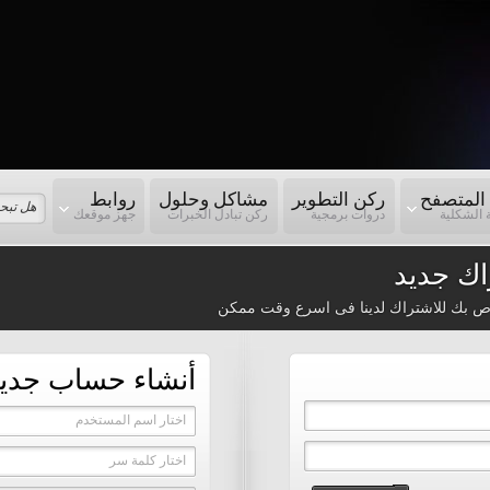
المتصفح
ركن التطوير
مشاكل وحلول
روابط
 الشكلية
دروات برمجية
ركن تبادل الخبرات
جهز موقعك
ك جديد
ص بك للاشتراك لدينا فى اسرع وقت ممكن
أنشاء حساب جدي
اختار اسم المستخدم
اختار كلمة سر