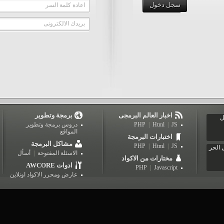
سجل دخول
اعادة كلمة السر
بريدك الالكترونى
اخبار العالم البرمجى
برمجة وتطوير
ل
JS
|
Html
|
PHP
دروس برمجة وتطوير
المواقع
اختبارات البرمجة
مشاكل البرمجة
PHP
|
Html
|
JS
 الحر
الاسئلة المفتوحة
|
أسأل
مختارات من الاكواد
AWCORE ادوات
PHP
|
Javascript
عارض ومحرر الاكواد اونلاين