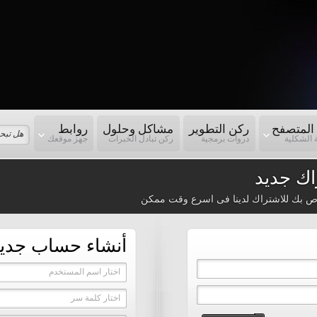
المتصفح
ركن التطوير
مشاكل وحلول
روابط
 الشكلية
دروات برمجية
ركن تبادل الخبرات
جهز موقعك
ك جديد
ص بك للاشتراك لدينا فى اسرع وقت ممكن
أنشاء حساب جدي
اختار اسم المستخدم
اختار كلمة سر