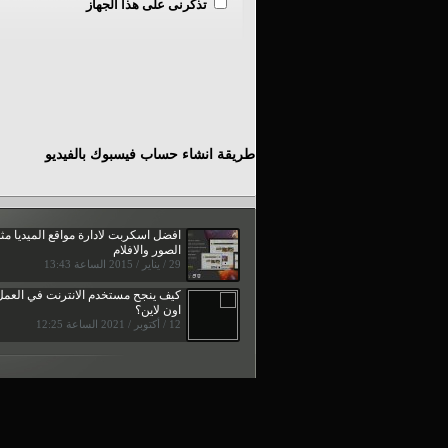
تذكرنى على هذا الجهاز
طريقة انشاء حساب فيسبوك بالفيديو
افضل اسكربت لادارة مواقع الميديا مث
الصور والافلام
29 / يناير / 2015 الساعة 13:43
كيف ينجح مستخدم الانترنت في العمل
اون لاين؟
12 / أكتوبر / 2021 الساعة 12:25