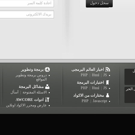
سجل دخول
اعادة كلمة السر
بريدك الالكترونى
اخبار العالم البرمجى
برمجة وتطوير
ل
JS
|
Html
|
PHP
دروس برمجة وتطوير
المواقع
اختبارات البرمجة
مشاكل البرمجة
PHP
|
Html
|
JS
 الحر
الاسئلة المفتوحة
|
أسأل
مختارات من الاكواد
AWCORE ادوات
PHP
|
Javascript
عارض ومحرر الاكواد اونلاين