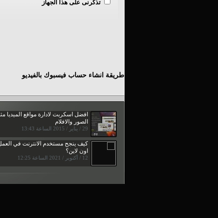
تذكرنى على هذا الجهاز
طريقة انشاء حساب فيسبوك بالفيديو
افضل اسكربت لادارة مواقع الميديا مث
الصور والافلام
29 / يناير / 2015 الساعة 13:43
كيف ينجح مستخدم الانترنت في العمل
اون لاين؟
12 / أكتوبر / 2021 الساعة 12:25