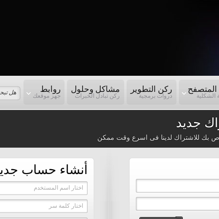
المتصفح
ركن التطوير
مشاكل وحلول
روابط
 الشكلية
دروات برمجية
ركن تبادل الخبرات
جهز موقعك
ك جديد
ص بك للاشتراك لدينا فى اسرع وقت ممكن
أنشاء حساب جدي
اختار اسم المستخدم
اختار كلمة سر