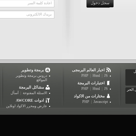
سجل دخول
اعادة كلمة السر
بريدك الالكترونى
اخبار العالم البرمجى
برمجة وتطوير
ل
JS
|
Html
|
PHP
دروس برمجة وتطوير
المواقع
اختبارات البرمجة
مشاكل البرمجة
PHP
|
Html
|
JS
 الحر
الاسئلة المفتوحة
|
أسأل
مختارات من الاكواد
AWCORE ادوات
PHP
|
Javascript
عارض ومحرر الاكواد اونلاين