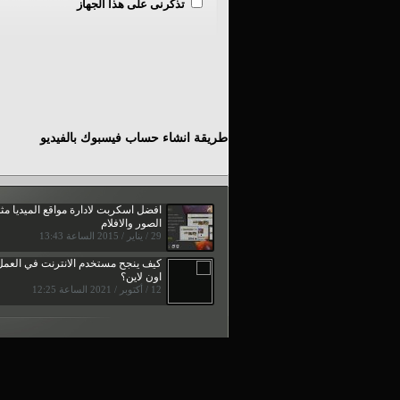
تذكرنى على هذا الجهاز
طريقة انشاء حساب فيسبوك بالفيديو
افضل اسكربت لادارة مواقع الميديا مث
الصور والافلام
29 / يناير / 2015 الساعة 13:43
كيف ينجح مستخدم الانترنت في العمل
اون لاين؟
12 / أكتوبر / 2021 الساعة 12:25