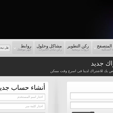
المتصفح
ركن التطوير
مشاكل وحلول
روابط
 الشكلية
دروات برمجية
ركن تبادل الخبرات
جهز موقعك
ك جديد
ص بك للاشتراك لدينا فى اسرع وقت ممكن
أنشاء حساب جدي
اختار اسم المستخدم
اختار كلمة سر