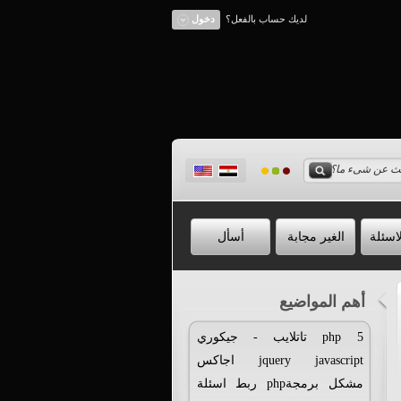
لديك حساب بالفعل؟
دخول
اسئلة
الغير مجابة
أسأل
أهم المواضيع
5
php
تاتلايب
-
جيكوري
javascript
jquery
اجاكس
مشكل
برمجةphp
ربط
اسئلة