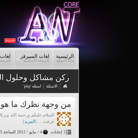
الرئيسية
لغات السيرفر
لغات 
بداية الموقع
البرمجة الاساسية
البرمجة
ركن مشاكل وحلول ال
الاسئلة
اسئلة 'php'
من وجهة نظرك ما هو أفضل frame work 
عرفت ... [
المزيد
]
2 إجابات
4 / مايو / 2012 الساعة 6:55