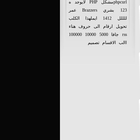
phpcurlمشكل
PHP
لايوجد
ه
123
بشري
Brazzers
عمر
للللل
1412
ايملهذا
الكلب
تحويل
ارقام
الى
حروف
هناء
rss
جافا
5000
10000
100000
االب
الاقسام
تصميم