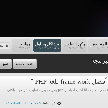
المتصفح
ركن التطوير
مشاكل وحلول
روابط
 الشكلية
دروات برمجية
ركن تبادل الخبرات
جهز موقعك
برمجة
احدث الاسئلة
جميع ال
للغة PHP ؟
السلام عليكم ورحمة الله وبركاته فى الحقيقه أنا أكتب أكواد ال php بطريقه يدويه تقليديه كل مره ولكنى
اخر نشاط:
5 / مايو / 2012 الساعة 5:44