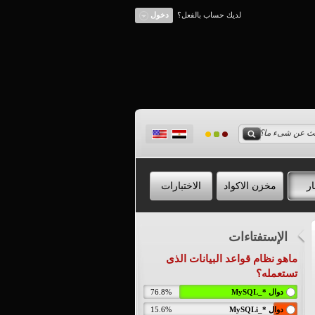
لديك حساب بالفعل؟
دخول
ار
مخزن الاكواد
الاختبارات
الإستفتاءات
ماهو نظام قواعد البيانات الذى
تستعمله؟
دوال *_MySQL
76.8%
دوال *_MySQLi
15.6%