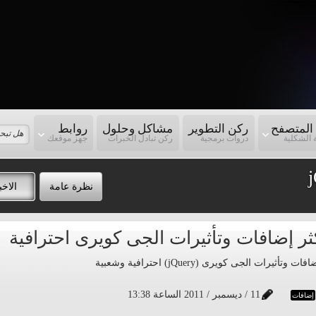
المتصفح
ركن التطوير
مشاكل وحلول
روابط
 الشكلية
دروات برمجية
ركن تبادل الخبرات
جهز موقعك
نظرة عامة
الاخب
ثيرات الجى كويرى (jQuery) احترافية وشعبية
11 / ديسمبر / 2011 الساعة 13:38
إضافات