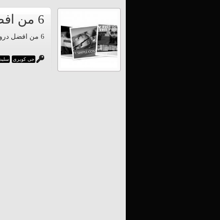
6 من افضل دروس السليدر شو (jQuery Slider)
6 من افضل دروس واكواد السليدر شو الجاهزة - مكتبة الجى كويرى + الامثلة
جى كويرى
سليد