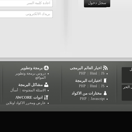
سجل دخول
اعادة كلمة السر
بريدك الالكترونى
اخبار العالم البرمجى
برمجة وتطوير
ل
JS
|
Html
|
PHP
دروس برمجة وتطوير
المواقع
اختبارات البرمجة
مشاكل البرمجة
PHP
|
Html
|
JS
 الحر
الاسئلة المفتوحة
|
أسأل
مختارات من الاكواد
AWCORE ادوات
PHP
|
Javascript
عارض ومحرر الاكواد اونلاين