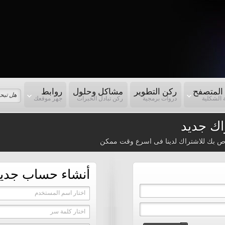
المتصفح
ركن التطوير
مشاكل وحلول
روابط
 الشكلية
دروات برمجية
ركن تبادل الخبرات
جهز موقعك
ك جديد
ص بك للاشتراك لدينا فى اسرع وقت ممكن
أنشاء حساب جدي
اختار اسم المستخدم
اختار كلمة سر