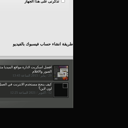
تذكرنى على هذا الجهاز
طريقة انشاء حساب فيسبوك بالفيديو
افضل اسكربت لادارة مواقع الميديا مث
الصور والافلام
29 / يناير / 2015 الساعة 13:43
كيف ينجح مستخدم الانترنت في العمل
اون لاين؟
12 / أكتوبر / 2021 الساعة 12:25